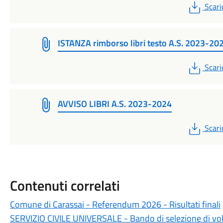
PDF
Scari
ISTANZA rimborso libri testo A.S. 2023-20
PDF
Scari
AVVISO LIBRI A.S. 2023-2024
PDF
Scari
Contenuti correlati
Comune di Carassai - Referendum 2026 - Risultati finali
SERVIZIO CIVILE UNIVERSALE - Bando di selezione di volon