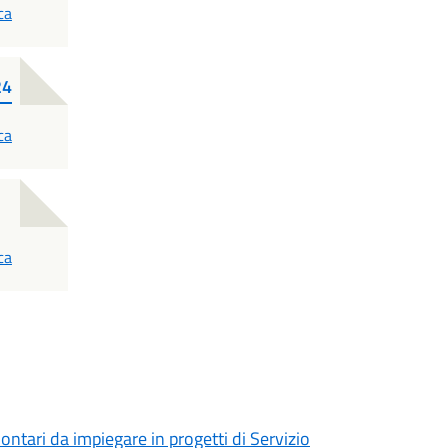
ca
24
ca
ca
tari da impiegare in progetti di Servizio