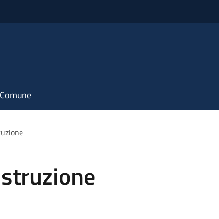
il Comune
ruzione
istruzione