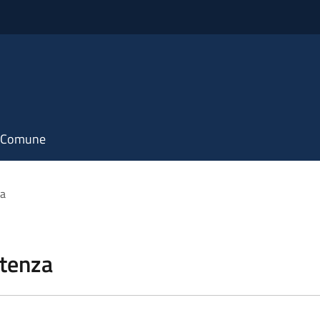
il Comune
za
stenza