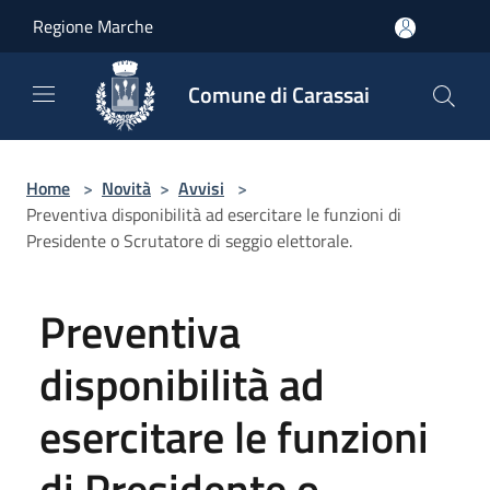
Salta al contenuto principale
Regione Marche
Comune di Carassai
Home
>
Novità
>
Avvisi
>
Preventiva disponibilità ad esercitare le funzioni di
Presidente o Scrutatore di seggio elettorale.
Preventiva
disponibilità ad
esercitare le funzioni
di Presidente o