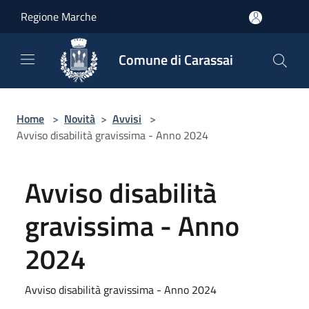
Salta al contenuto principale
Regione Marche
Comune di Carassai
Home
>
Novità
>
Avvisi
>
Avviso disabilità gravissima - Anno 2024
Avviso disabilità
gravissima - Anno
2024
Avviso disabilità gravissima - Anno 2024