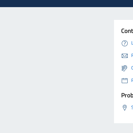
Cont
Prob