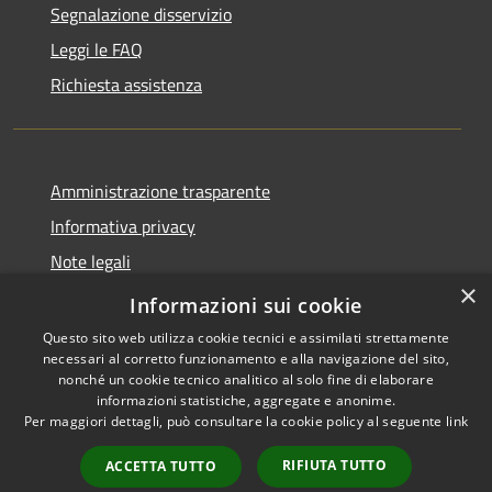
Segnalazione disservizio
Leggi le FAQ
Richiesta assistenza
Amministrazione trasparente
Informativa privacy
Note legali
×
Dichiarazione di accessibilità
Informazioni sui cookie
Questo sito web utilizza cookie tecnici e assimilati strettamente
necessari al corretto funzionamento e alla navigazione del sito,
nonché un cookie tecnico analitico al solo fine di elaborare
informazioni statistiche, aggregate e anonime.
RSS
Copyright © 2026 • Comune di
Per maggiori dettagli, può consultare la cookie policy al seguente
link
Accessibilità
Carassai • Powered by
Privacy
Municipium
Accesso
•
RIFIUTA TUTTO
ACCETTA TUTTO
Cookie
redazione