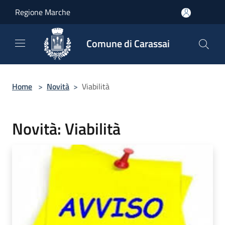
Salta al contenuto principale
Regione Marche
Comune di Carassai
Home
>
Novità
>
Viabilità
Novità: Viabilità