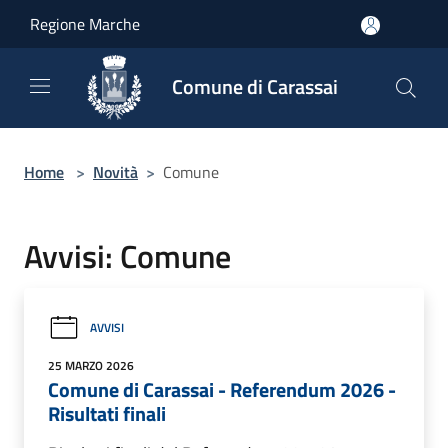
Salta al contenuto principale
Regione Marche
Comune di Carassai
Home
>
Novità
>
Comune
Avvisi: Comune
AVVISI
25 MARZO 2026
Comune di Carassai - Referendum 2026 -
Risultati finali