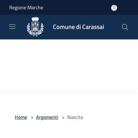
Salta al contenuto principale
Regione Marche
Comune di Carassai
Home
>
Argomenti
>
Nascita