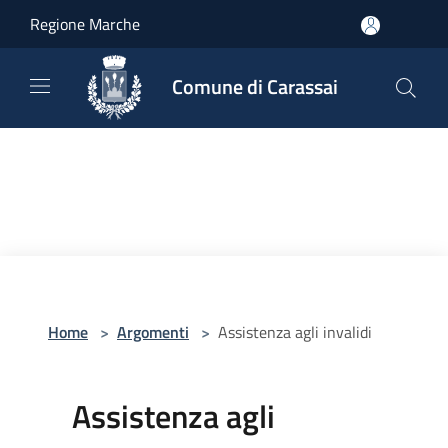
Salta al contenuto principale
Regione Marche
Comune di Carassai
Home
>
Argomenti
>
Assistenza agli invalidi
Assistenza agli