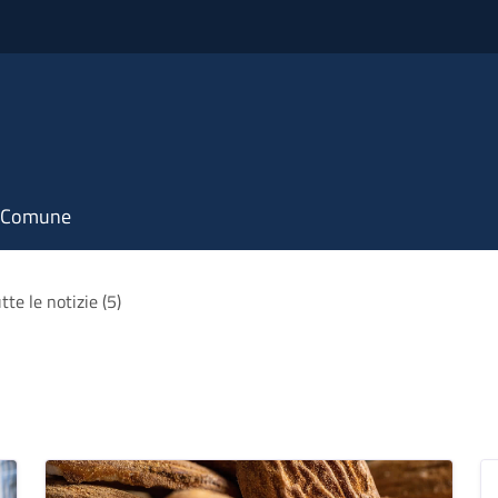
il Comune
tte le notizie (5)