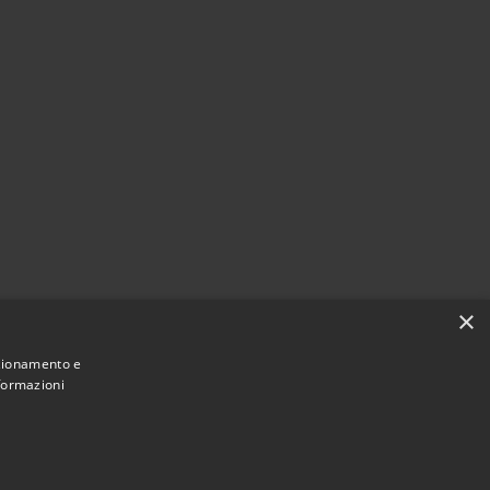
×
nzionamento e
nformazioni