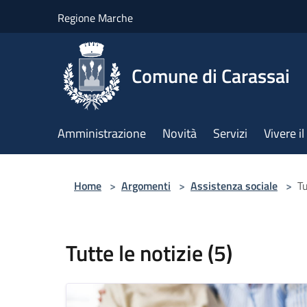
Salta al contenuto principale
Regione Marche
Comune di Carassai
Amministrazione
Novità
Servizi
Vivere 
Home
>
Argomenti
>
Assistenza sociale
>
Tu
Tutte le notizie (5)