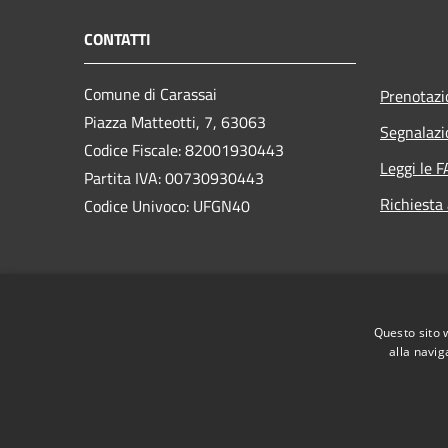
CONTATTI
Comune di Carassai
Prenotaz
Piazza Matteotti, 7, 63063
Segnalazi
Codice Fiscale: 82001930443
Leggi le 
Partita IVA: 00730930443
Richiesta
Codice Univoco: UFGN40
PEC:
protocollo@pec.comune.carassai.ap.it
Questo sito 
Centralino Unico:
+39 0734 919002
alla navig