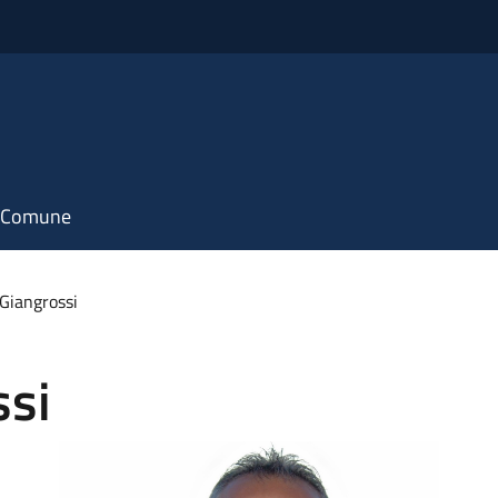
il Comune
Giangrossi
ssi