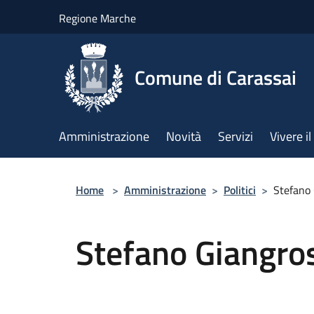
Salta al contenuto principale
Regione Marche
Comune di Carassai
Amministrazione
Novità
Servizi
Vivere 
Home
>
Amministrazione
>
Politici
>
Stefano 
Stefano Giangro