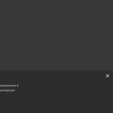
×
nzionamento e
nformazioni