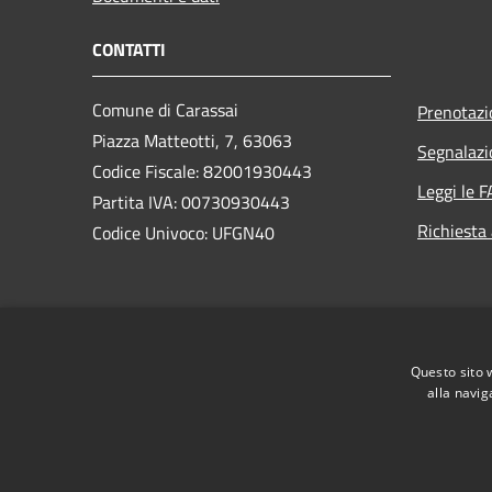
CONTATTI
Comune di Carassai
Prenotaz
Piazza Matteotti, 7, 63063
Segnalazi
Codice Fiscale: 82001930443
Leggi le 
Partita IVA: 00730930443
Richiesta
Codice Univoco: UFGN40
PEC:
protocollo@pec.comune.carassai.ap.it
Questo sito 
Centralino Unico:
+39 0734 919002
alla navig