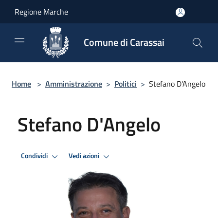
Salta al contenuto principale
Regione Marche
Comune di Carassai
Home
>
Amministrazione
>
Politici
>
Stefano D'Angelo
Stefano D'Angelo
Condividi
Vedi azioni