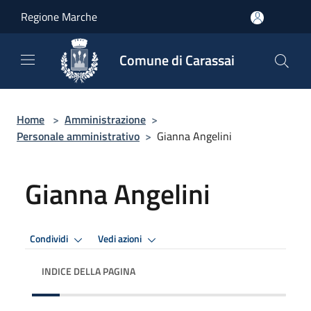
Salta al contenuto principale
Regione Marche
Comune di Carassai
Home
>
Amministrazione
>
Personale amministrativo
>
Gianna Angelini
Gianna Angelini
Condividi
Vedi azioni
INDICE DELLA PAGINA