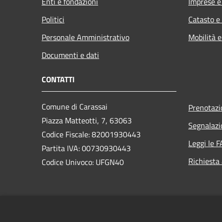
Enti e fondazioni
Imprese 
Politici
Catasto e
Personale Amministrativo
Mobilità e
Documenti e dati
CONTATTI
Comune di Carassai
Prenotaz
Piazza Matteotti, 7, 63063
Segnalazi
Codice Fiscale: 82001930443
Leggi le 
Partita IVA: 00730930443
Richiesta
Codice Univoco: UFGN40
PEC:
protocollo@pec.comune.carassai.ap.it