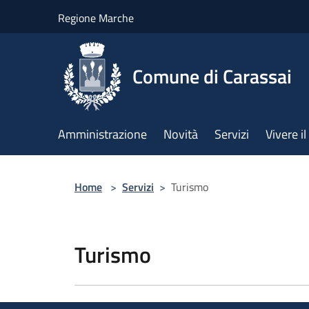
Salta al contenuto principale
Regione Marche
Comune di Carassai
Amministrazione
Novità
Servizi
Vivere 
Home
>
Servizi
>
Turismo
Turismo