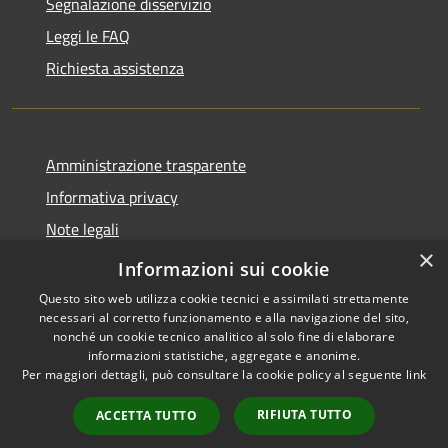
Segnalazione disservizio
Leggi le FAQ
Richiesta assistenza
Amministrazione trasparente
Informativa privacy
Note legali
×
Dichiarazione di accessibilità
Informazioni sui cookie
Questo sito web utilizza cookie tecnici e assimilati strettamente
necessari al corretto funzionamento e alla navigazione del sito,
nonché un cookie tecnico analitico al solo fine di elaborare
informazioni statistiche, aggregate e anonime.
RSS
Copyright © 2026 • Comune di
Per maggiori dettagli, può consultare la cookie policy al seguente
link
Accessibilità
Carassai • Powered by
Privacy
Municipium
Accesso
•
RIFIUTA TUTTO
ACCETTA TUTTO
Cookie
redazione