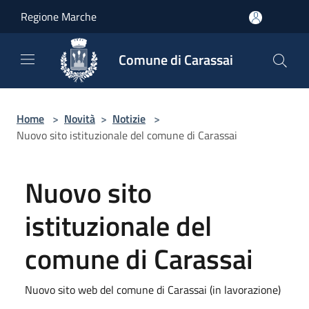
Salta al contenuto principale
Regione Marche
Comune di Carassai
Home
>
Novità
>
Notizie
>
Nuovo sito istituzionale del comune di Carassai
Nuovo sito
istituzionale del
comune di Carassai
Nuovo sito web del comune di Carassai (in lavorazione)